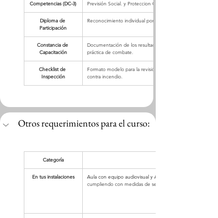
Competencias (DC-3)
Previsión Social. y Proteccion Civil
Diploma de 
Reconocimiento individual por haber cubierto el programa t
Participación
Constancia de 
Documentación de los resultados de la evaluación teórica 
Capacitación
práctica de combate.
Checklist de 
Formato modelo para la revisión mensual de extintores y si
Inspección
contra incendio.
Otros requerimientos para el curso:
Categoría
En tus instalaciones
Aula con equipo audiovisual y 
Área exterior despejada para 
cumpliendo con medidas de seguridad ambiental y civil.