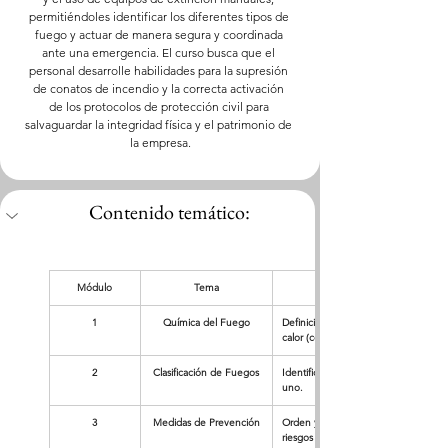
permitiéndoles identificar los diferentes tipos de 
fuego y actuar de manera segura y coordinada 
ante una emergencia. El curso busca que el 
personal desarrolle habilidades para la supresión 
de conatos de incendio y la correcta activación 
de los protocolos de protección civil para 
salvaguardar la integridad física y el patrimonio de 
la empresa.
Contenido temático:
Módulo
Tema
1
Química del Fuego
Definición de fuego, el triángulo y t
calor (conducción, convección y radi
2
Clasificación de Fuegos
Identificación de fuegos Clase A, B, 
uno.
3
Medidas de Prevención
Orden y limpieza en el área de traba
riesgos eléctricos.