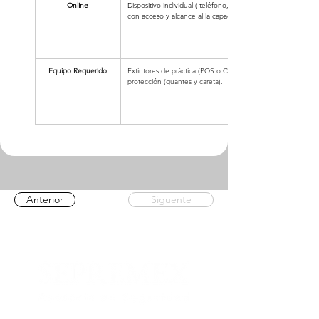
Online
Dispositivo individual ( teléfono, Tablet o computadora con
con acceso y alcance al la capacitación y al medio de evalu
Equipo Requerido
Extintores de práctica (PQS o CO2), charola de fuego o sim
protección (guantes y careta).
Anterior
Siguente