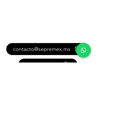
Contáctanos
contacto@sepremex.mx
+52-33 2153 3656
+52-33 2549 5837
También puedes contactarnos
con este formulario:
Como podemos  ayudarte?
Nombre y apellido completos
*