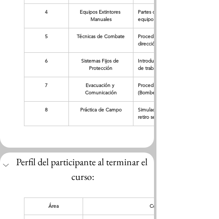
4
Equipos Extintores 
Partes de un extintor, tipos de agent
Manuales
equipo adecuado.
5
Técnicas de Combate
Procedimiento de uso del extintor (Tir
dirección del viento.
6
Sistemas Fijos de 
Introducción al uso de hidrantes, de
Protección
de trabajo.
7
Evacuación y 
Procedimientos para alertar a la brig
Comunicación
(Bomberos) y rutas de evacuación.
8
Práctica de Campo
Simulacro de uso de extintores en fu
retiro seguro.
Perfil del participante al terminar el 
curso:
Área
Competencias Adquiridas