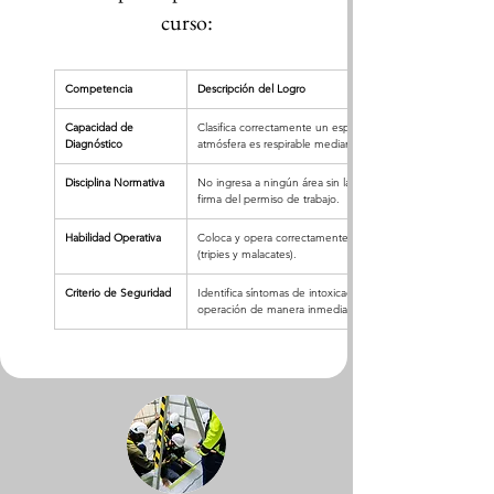
curso:
Competencia
Descripción del Logro
Capacidad de 
Clasifica correctamente un espacio confinado y determina si
Diagnóstico
atmósfera es respirable mediante el uso de monitores.
Disciplina Normativa
No ingresa a ningún área sin la verificación previa de energí
firma del permiso de trabajo.
Habilidad Operativa
Coloca y opera correctamente sistemas de acceso y recupe
(tripies y malacates).
Criterio de Seguridad
Identifica síntomas de intoxicación o asfixia y sabe cuándo ab
operación de manera inmediata.