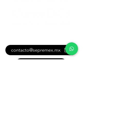
Contáctanos
contacto@sepremex.mx
+52-33 2153 3656
+52-33 2549 5837
También puedes contactarnos
con este formulario:
Como podemos  ayudarte?
Nombre y apellido completos
*