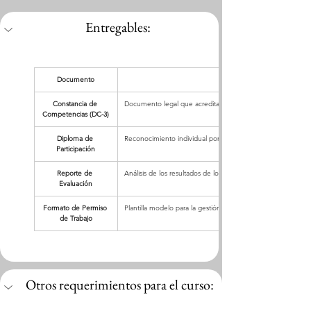
Entregables:
Documento
Constancia de 
Documento legal que acredita la capacitación en la NOM-03
Competencias (DC-3)
Diploma de 
Reconocimiento individual por la acreditación del curso téc
Participación
Reporte de 
Análisis de los resultados de los exámenes teóricos y de la 
Evaluación
Formato de Permiso 
Plantilla modelo para la gestión de ingresos a espacios con
de Trabajo
Otros requerimientos para el curso: