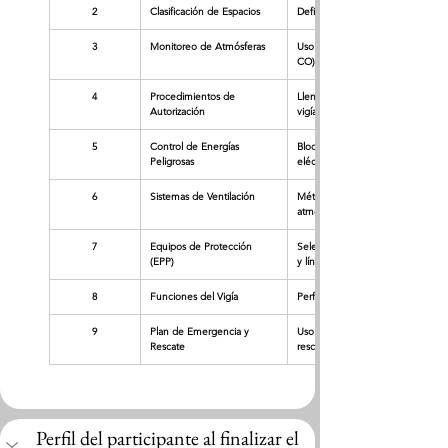
2
Clasificación de Espacios
Definición y tipos de espacios con
3
Monitoreo de Atmósferas
Uso de multidetectores de gas. M
CO).
4
Procedimientos de 
Llenado del permiso de trabajo, v
Autorización
vigía.
5
Control de Energías 
Bloqueo y etiquetado (LOTO) de l
Peligrosas
eléctrica.
6
Sistemas de Ventilación
Métodos de ventilación natural y 
atmósferas.
7
Equipos de Protección 
Selección de protección respirato
(EPP)
y líneas de vida.
8
Funciones del Vigía
Perfil, responsabilidades y comun
9
Plan de Emergencia y 
Uso de trípodes, sistemas de poli
Rescate
rescatista.
Perfil del participante al finalizar el 