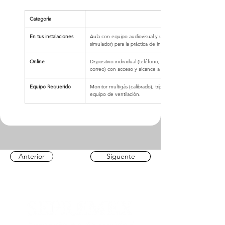
Categoría
En tus instalaciones
Aula con equipo audiovisual y un área que simule un espac
simulador) para la práctica de ingreso.
Online
Dispositivo individual (teléfono, Tablet o computadora con 
correo) con acceso y alcance a la capacitación y al medio d
Equipo Requerido
Monitor multigás (calibrado), trípode de rescate, arnés de c
equipo de ventilación.
Anterior
Siguente