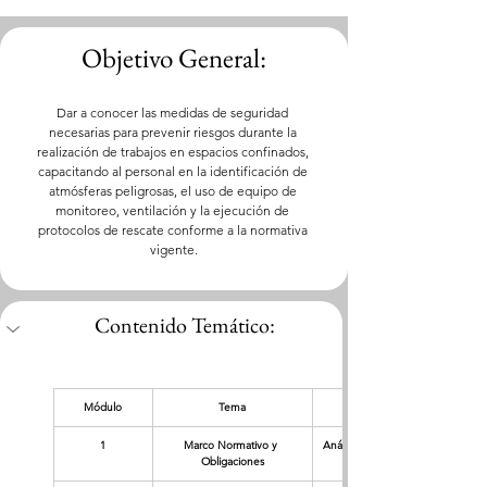
Objetivo General:
Dar a conocer las medidas de seguridad 
necesarias para prevenir riesgos durante la 
realización de trabajos en espacios confinados, 
capacitando al personal en la identificación de 
atmósferas peligrosas, el uso de equipo de 
monitoreo, ventilación y la ejecución de 
protocolos de rescate conforme a la normativa 
vigente.
Contenido Temático:
Módulo
Tema
1
Marco Normativo y 
Análisis de la NOM-0033-STPS-2015
Obligaciones