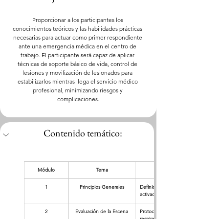
Proporcionar a los participantes los 
conocimientos teóricos y las habilidades prácticas 
necesarias para actuar como primer respondiente 
ante una emergencia médica en el centro de 
trabajo. El participante será capaz de aplicar 
técnicas de soporte básico de vida, control de 
lesiones y movilización de lesionados para 
estabilizarlos mientras llega el servicio médico 
profesional, minimizando riesgos y 
complicaciones.
Contenido temático:
Módulo
Tema
1
Principios Generales
Definición de primeros auxilios, el p
activación del sistema de emergenci
2
Evaluación de la Escena
Protocolo de seguridad, situación y 
respiración y pulso).