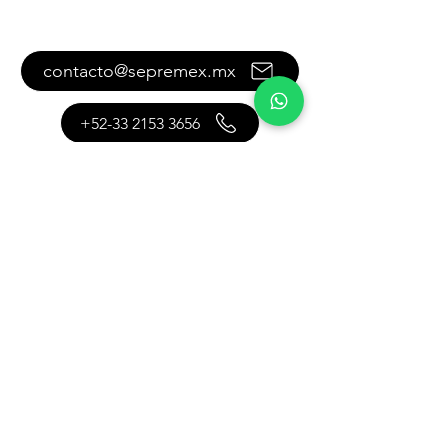
Contáctanos
contacto@sepremex.mx
+52-33 2153 3656
+52-33 2549 5837
También puedes contactarnos
con este formulario:
Como podemos  ayudarte?
Nombre y apellido completos
*
Puesto o área
*
Nombre de la compañía
*