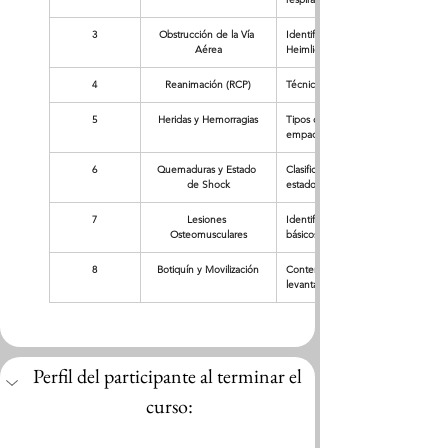
3
Obstrucción de la Vía 
Identificación de atragantamiento pa
Aérea
Heimlich) en adultos.
4
Reanimación (RCP)
Técnica de Reanimación Cardio Pulm
5
Heridas y Hemorragias
Tipos de hemorragias (capilar, venosa
empaquetamiento y uso del torniqu
6
Quemaduras y Estado 
Clasificación de quemaduras (1er, 2d
de Shock
estado de shock.
7
Lesiones 
Identificación de fracturas, esguinc
Osteomusculares
básicos.
8
Botiquín y Movilización
Contenido reglamentario del botiquín
levantamiento seguro de lesionados
Perfil del participante al terminar el 
curso: