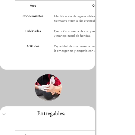
Área
Competencias Adquiridas
Conocimientos
Identificación de signos vitales normales, protocolos de atenc
normativa vigente de protección civil.
Habilidades
Ejecución correcta de compresiones torácicas, aplicación d
y manejo inicial de heridas.
Actitudes
Capacidad de mantener la calma en situaciones críticas, lide
la emergencia y empatía con el lesionado.
Entregables: