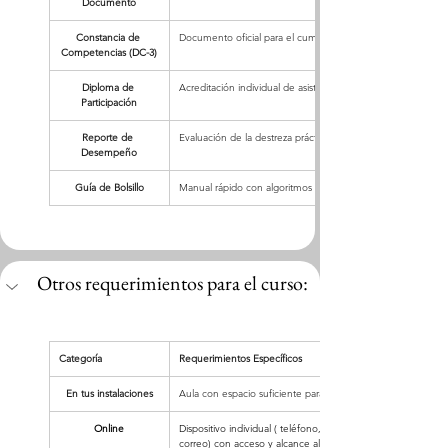
Documento
Constancia de 
Documento oficial para el cumplimiento normativo ante la 
Competencias (DC-3)
Diploma de 
Acreditación individual de asistencia y aprovechamiento.
Participación
Reporte de 
Evaluación de la destreza práctica mostrada durante los sim
Desempeño
Guía de Bolsillo
Manual rápido con algoritmos de atención (ABC) para consu
Otros requerimientos para el curso:
Categoría
Requerimientos Específicos
En tus instalaciones
Aula con espacio suficiente para realizar prácticas en el piso.
Online
Dispositivo individual ( teléfono, Tablet o computadora con
correo) con acceso y alcance al la capacitación y al medio 