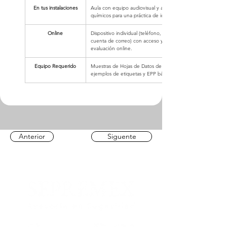
En tus instalaciones
Aula con equipo audiovisual y acceso a las áreas de almac
químicos para una práctica de identificación de etiquetas.
Online
Dispositivo individual (teléfono, Tablet o computadora con c
cuenta de correo) con acceso y alcance a la capacitación y
evaluación online.
Equipo Requerido
Muestras de Hojas de Datos de Seguridad (HDS) reales de l
ejemplos de etiquetas y EPP básico para manejo de sustanc
Anterior
Siguente