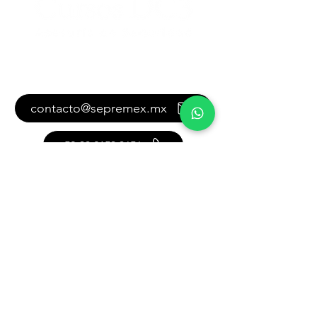
Contáctanos
contacto@sepremex.mx
+52-33 2153 3656
+52-33 2549 5837
También puedes contactarnos
con este formulario:
Como podemos  ayudarte?
Nombre y apellido completos
*