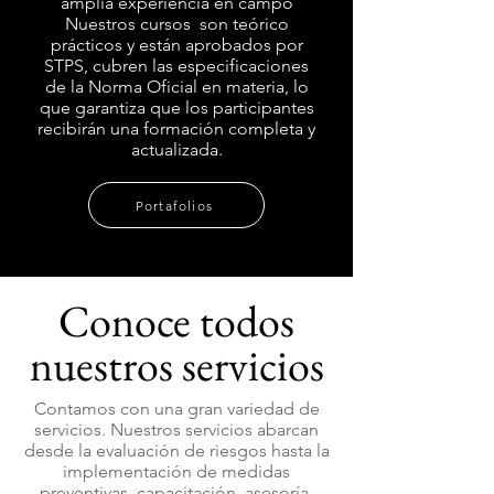
amplia experiencia en campo
Nuestros
cursos
son teórico
prácticos y están aprobados por
STPS, cubren las especificaciones
de la Norma Oficial en materia, lo
que garantiza que los participantes
recibirán una formación completa y
actualizada.
Portafolios
Conoce todos
nuestros servicios
​Contamos con una gran variedad de
servicios. Nuestros servicios abarcan
desde la evaluación de riesgos hasta la
implementación de medidas
preventivas, capacitación, asesoría,