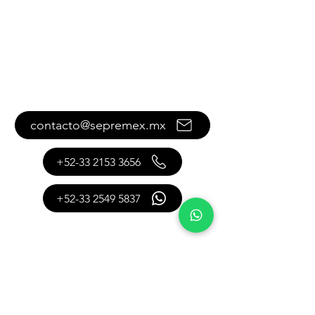
Contáctanos
contacto@sepremex.mx
+52-33 2153 3656
+52-33 2549 5837
También puedes contactarnos
con este formulario:
Como podemos  ayudarte?
Nombre y apellido completos
*