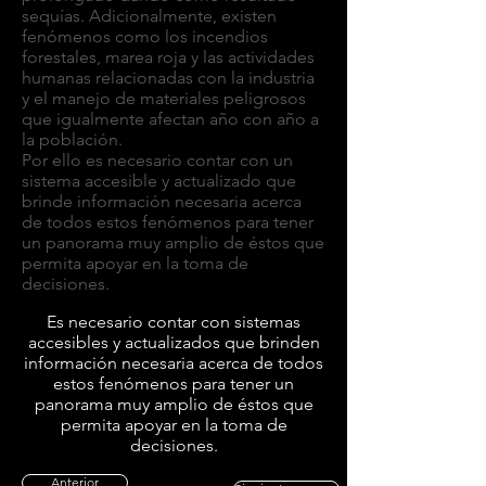
sequías. Adicionalmente, existen
fenómenos como los incendios
forestales, marea roja y las actividades
humanas relacionadas con la industria
y el manejo de materiales peligrosos
que igualmente afectan año con año a
la población.
Por ello es necesario contar con un
sistema accesible y actualizado que
brinde información necesaria acerca
de todos estos fenómenos para tener
un panorama muy amplio de éstos que
permita apoyar en la toma de
decisiones.
Es necesario contar con sistemas
accesibles y actualizados que brinden
información necesaria acerca de todos
estos fenómenos para tener un
panorama muy amplio de éstos que
permita apoyar en la toma de
decisiones.
Anterior