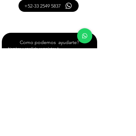
+52-33 2549 5837
También puedes contactarnos
con este formulario:
Como podemos  ayudarte?
Nombre y apellido completos
*
Puesto o área
*
Nombre de la compañía
*
Ciudad o estado
*
Correo electrónico empresarial
*