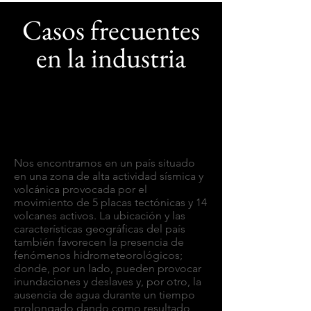
Casos frecuentes
en la industria
Nos encontramos en un país situado
en una zona de alta actividad sísmica y
volcánica provocada por el
movimiento de 5 placas tectónicas y 14
volcanes activos. La ubicación y las
características geográficas del país
también favorecen la presencia de
fenómenos hidrometeorológicos;
donde, por un lado, pueden provocar
inundaciones y deslaves y, por otro, la
ausencia de agua durante un tiempo
prolongado dando como resultado